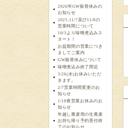
2026年GW振替休みの
お知らせ
2025.11/7及び11/8の
営業時間について
10/3より味噌煮込みス
タート！
お盆期間の営業につき
ましてご案内
GW振替休みについて
味噌煮込み終了間近
3/26(水)お休みいただ
きます。
2/7営業時間変更のお
知らせ
1/18夜営業お休みのお
知らせ
年越し蕎麦用の生蕎麦
お持ち帰り予約受付終
了のお知らせ