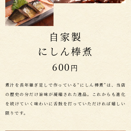
自家製
にしん棒煮
600
円
煮汁を長年継ぎ足しで作っている“にしん棒煮”は、当店
の歴史の分だけ旨味が凝縮された逸品。
これからも進化
を続けていく味わいに舌鼓を打っていただければ嬉しい
限りです。