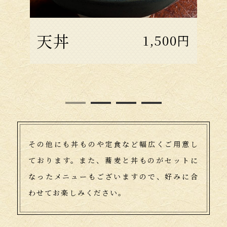
天丼
本まぐろ丼
しらす
穴子
1,500円
1,500円
蕎麦の価格＋
蕎麦の価格＋
1,500円
600円
丼
丼
その他にも丼ものや定食など幅広くご用意し
ております。
また、蕎麦と丼ものがセットに
なったメニューもございますので、
好みに合
わせてお楽しみください。