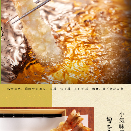
名古屋市、岩塚で天ぷら、天丼、穴子丼、しらす丼、和食。夜ご飯に人気