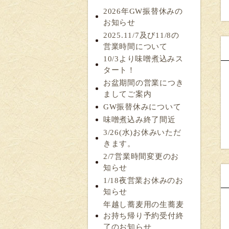
2026年GW振替休みの
お知らせ
2025.11/7及び11/8の
営業時間について
10/3より味噌煮込みス
タート！
お盆期間の営業につき
ましてご案内
GW振替休みについて
味噌煮込み終了間近
3/26(水)お休みいただ
きます。
2/7営業時間変更のお
知らせ
1/18夜営業お休みのお
知らせ
年越し蕎麦用の生蕎麦
お持ち帰り予約受付終
了のお知らせ